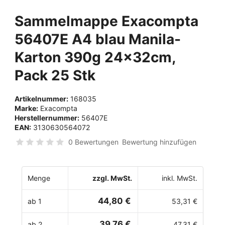
Sammelmappe Exacompta
56407E A4 blau Manila-
Karton 390g 24x32cm,
Pack 25 Stk
Artikelnummer:
168035
Marke:
Exacompta
Herstellernummer:
56407E
EAN:
3130630564072
0 Bewertungen
Bewertung hinzufügen
Menge
zzgl. MwSt.
inkl. MwSt.
44,80 €
ab 1
53,31 €
39,76 €
ab 2
47,31 €