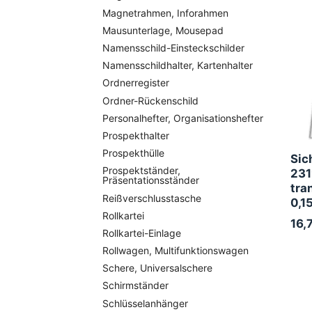
Magnetrahmen, Inforahmen
Mausunterlage, Mousepad
Namensschild-Einsteckschilder
Namensschildhalter, Kartenhalter
Ordnerregister
Ordner-Rückenschild
Personalhefter, Organisationshefter
Prospekthalter
Prospekthülle
Sic
Prospektständer,
231
Präsentationsständer
tra
Reißverschlusstasche
0,1
Rollkartei
16,
Rollkartei-Einlage
Rollwagen, Multifunktionswagen
Schere, Universalschere
Schirmständer
Schlüsselanhänger