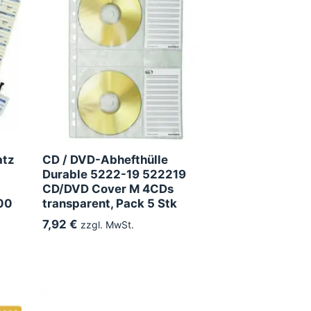
atz
CD / DVD-Abhefthülle
Durable 5222-19 522219
CD/DVD Cover M 4CDs
100
transparent, Pack 5 Stk
7,92 €
zzgl. MwSt.