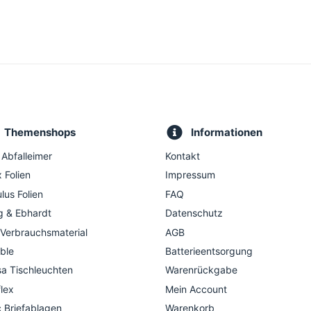
Themenshops
Informationen
 Abfalleimer
Kontakt
 Folien
Impressum
lus Folien
FAQ
g & Ebhardt
Datenschutz
 Verbrauchsmaterial
AGB
ble
Batterieentsorgung
a Tischleuchten
Warenrückgabe
flex
Mein Account
c Briefablagen
Warenkorb