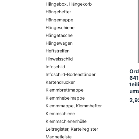
Hängebox, Hängekorb
Hängehefter
Hängemappe
Hängeschiene
Hängetasche
Hängewagen
Heftstreifen
Hinweisschild
Infoschild
Ord
Infoschild-Bodenständer
641
Kartendrucker
tei
Klemmbrettmappe
ums
Klemmhebelmappe
2,9
Klemmmappe, Klemmhefter
Klemmschiene
Klemmschienenhülle
Leitregister, Karteiregister
Magnetleiste