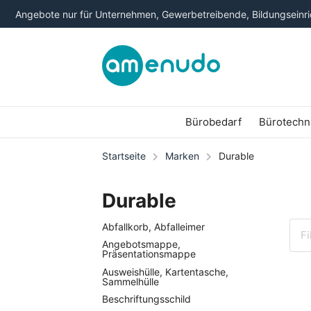
Angebote nur für Unternehmen, Gewerbetreibende, Bildungseinric
Bürobedarf
Bürotechn
Startseite
Marken
Durable
Durable
Abfallkorb, Abfalleimer
Angebotsmappe,
Präsentationsmappe
Ausweishülle, Kartentasche,
Sammelhülle
Beschriftungsschild