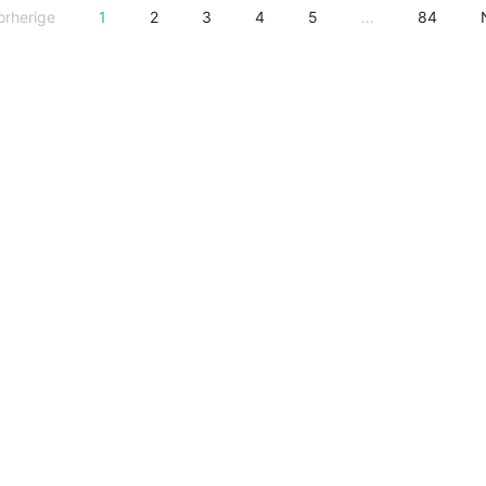
orherige
1
2
3
4
5
…
84