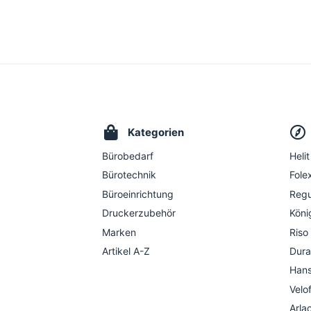
Kategorien
Bürobedarf
Helit
Bürotechnik
Folex
Büroeinrichtung
Regu
Druckerzubehör
Köni
Marken
Riso
Artikel A-Z
Dura
Hans
Velo
Arla