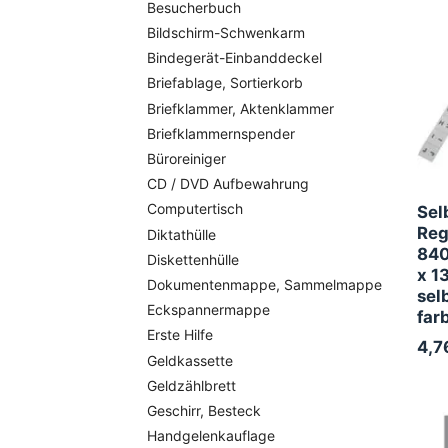
Besucherbuch
Bildschirm-Schwenkarm
Bindegerät-Einbanddeckel
Briefablage, Sortierkorb
Briefklammer, Aktenklammer
Briefklammernspender
Büroreiniger
CD / DVD Aufbewahrung
Computertisch
Sel
Reg
Diktathülle
840
Diskettenhülle
x 1
Dokumentenmappe, Sammelmappe
sel
Eckspannermappe
far
Erste Hilfe
4,7
Geldkassette
Geldzählbrett
Geschirr, Besteck
Handgelenkauflage