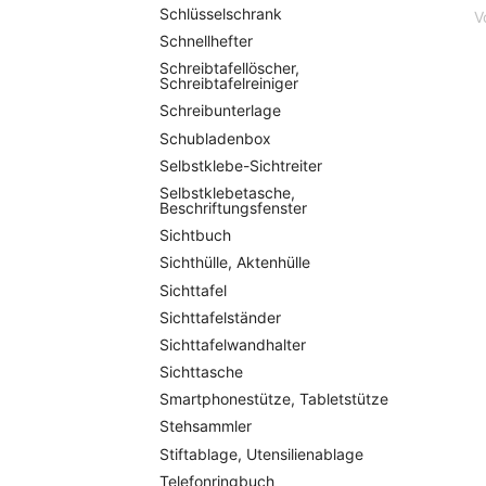
Schlüsselschrank
V
Schnellhefter
Schreibtafellöscher,
Schreibtafelreiniger
Schreibunterlage
Schubladenbox
Selbstklebe-Sichtreiter
Selbstklebetasche,
Beschriftungsfenster
Sichtbuch
Sichthülle, Aktenhülle
Sichttafel
Sichttafelständer
Sichttafelwandhalter
Sichttasche
Smartphonestütze, Tabletstütze
Stehsammler
Stiftablage, Utensilienablage
Telefonringbuch