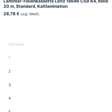
Laminier-Folienkassette Leitz 18646 CS9 A4, Rolle
20 m, Standard, Kaltlamination
28,78 €
zzgl. MwSt.
Vorherige
1
2
3
4
5