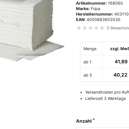
Artikelnummer:
168060
Marke:
Fripa
Herstellernummer:
403110
EAN:
4000883603530
0 Bewertun
Menge
zzgl. MwS
41,89
ab 1
40,22
ab 5
Versandkosten pro Auft
Lieferzeit 3 Werktage
Anzahl