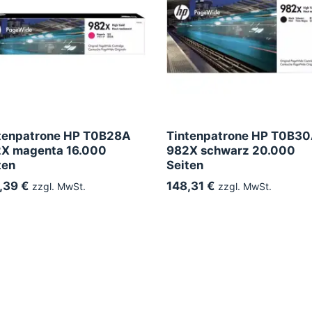
tenpatrone HP T0B28A
Tintenpatrone HP T0B3
X magenta 16.000
982X schwarz 20.000
ten
Seiten
,39 €
148,31 €
zzgl. MwSt.
zzgl. MwSt.