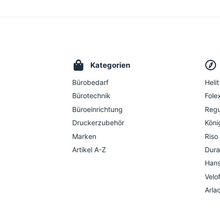
Kategorien
Bürobedarf
Helit
Bürotechnik
Folex
Büroeinrichtung
Regu
Druckerzubehör
Köni
Marken
Riso
Artikel A-Z
Dura
Hans
Velo
Arla