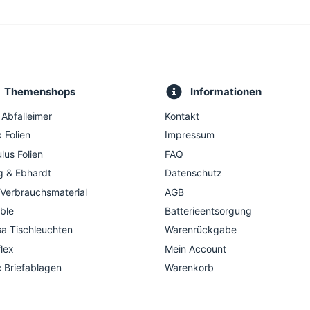
Themenshops
Informationen
 Abfalleimer
Kontakt
 Folien
Impressum
lus Folien
FAQ
g & Ebhardt
Datenschutz
 Verbrauchsmaterial
AGB
ble
Batterieentsorgung
a Tischleuchten
Warenrückgabe
flex
Mein Account
c Briefablagen
Warenkorb