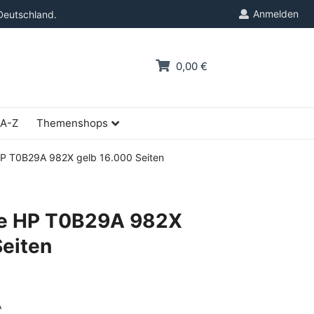
Anmelden
Deutschland.
0,00 €
 A-Z
Themenshops
HP T0B29A 982X gelb 16.000 Seiten
ne HP T0B29A 982X
Seiten
A