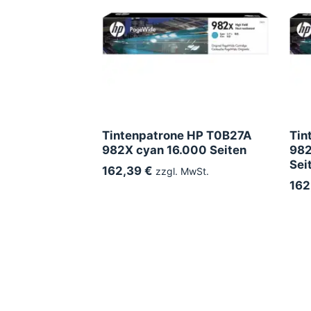
Tintenpatrone HP T0B27A
Tin
982X cyan 16.000 Seiten
982
Sei
162,39 €
zzgl. MwSt.
162