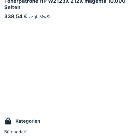
Tonerpatrone HP W2123X 212X magenta 10.000
Seiten
338,54 €
zzgl. MwSt.
Kategorien
Bürobedarf