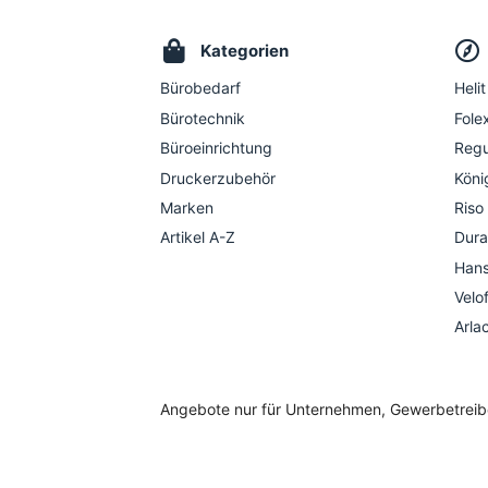
Kategorien
Bürobedarf
Helit
Bürotechnik
Folex
Büroeinrichtung
Regu
Druckerzubehör
Köni
Marken
Riso
Artikel A-Z
Dura
Hans
Velo
Arla
Angebote nur für Unternehmen, Gewerbetreiben