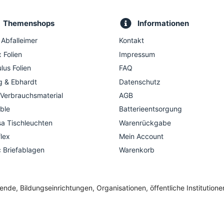
Themenshops
Informationen
 Abfalleimer
Kontakt
 Folien
Impressum
lus Folien
FAQ
g & Ebhardt
Datenschutz
 Verbrauchsmaterial
AGB
ble
Batterieentsorgung
a Tischleuchten
Warenrückgabe
flex
Mein Account
c Briefablagen
Warenkorb
de, Bildungseinrichtungen, Organisationen, öffentliche Institution