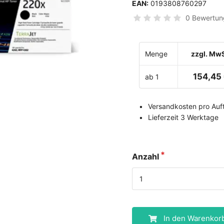
EAN:
0193808760297
0 Bewertun
Menge
zzgl. MwS
154,45
ab 1
Versandkosten pro Auft
Lieferzeit 3 Werktage
Anzahl
In den Warenkor