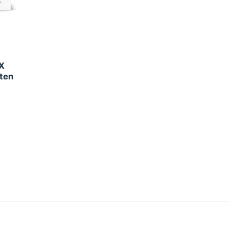
X
ten