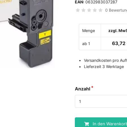
EAN:
0632983037287
0 Bewertun
Menge
zzgl. MwS
63,72
ab 1
Versandkosten pro Auft
Lieferzeit 3 Werktage
Anzahl
In den Warenkor