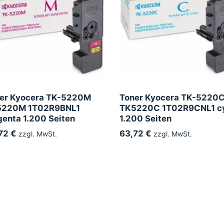
er Kyocera TK-5220M
Toner Kyocera TK-5220
5220M 1T02R9BNL1
TK5220C 1T02R9CNL1 c
enta 1.200 Seiten
1.200 Seiten
72 €
63,72 €
zzgl. MwSt.
zzgl. MwSt.