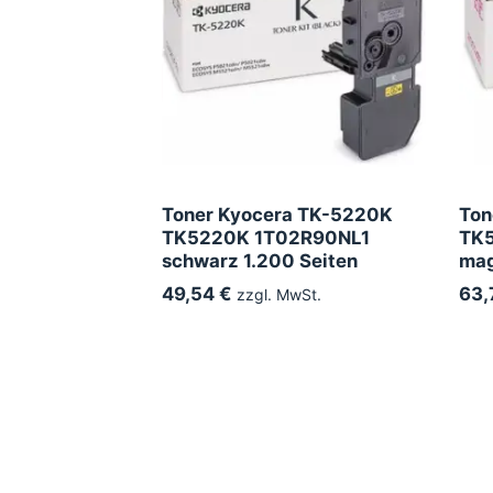
Toner Kyocera TK-5220K
Ton
TK5220K 1T02R90NL1
TK
schwarz 1.200 Seiten
mag
49,54 €
63,
zzgl. MwSt.