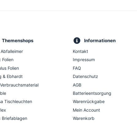
Themenshops
Informationen
 Abfalleimer
Kontakt
 Folien
Impressum
lus Folien
FAQ
g & Ebhardt
Datenschutz
 Verbrauchsmaterial
AGB
ble
Batterieentsorgung
a Tischleuchten
Warenrückgabe
flex
Mein Account
c Briefablagen
Warenkorb