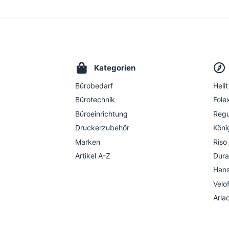
Kategorien
Bürobedarf
Helit
Bürotechnik
Folex
Büroeinrichtung
Regu
Druckerzubehör
Köni
Marken
Riso
Artikel A-Z
Dura
Hans
Velo
Arla