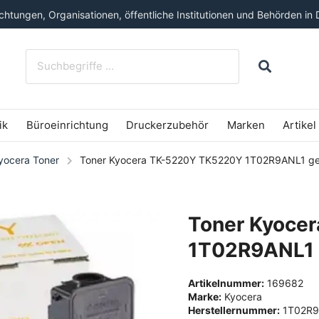
htungen, Organisationen, öffentliche Institutionen und Behörden in 
ik
Büroeinrichtung
Druckerzubehör
Marken
Artikel
yocera Toner
Toner Kyocera TK-5220Y TK5220Y 1T02R9ANL1 gel
Toner Kyoce
1T02R9ANL1 g
Artikelnummer:
169682
Marke:
Kyocera
Herstellernummer:
1T02R9