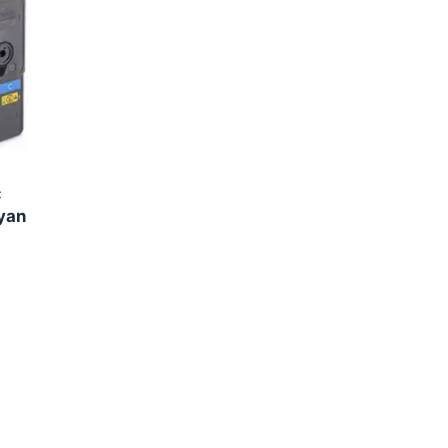
C
yan