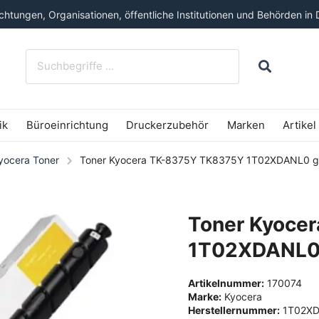
htungen, Organisationen, öffentliche Institutionen und Behörden in 
ik
Büroeinrichtung
Druckerzubehör
Marken
Artikel
yocera Toner
Toner Kyocera TK-8375Y TK8375Y 1T02XDANL0 ge
Toner Kyoce
1T02XDANL0 
Artikelnummer:
170074
Marke:
Kyocera
Herstellernummer:
1T02X