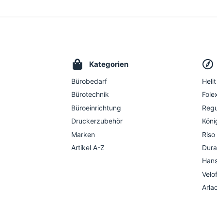
Kategorien
Bürobedarf
Helit
Bürotechnik
Folex
Büroeinrichtung
Regu
Druckerzubehör
Köni
Marken
Riso
Artikel A-Z
Dura
Hans
Velo
Arla