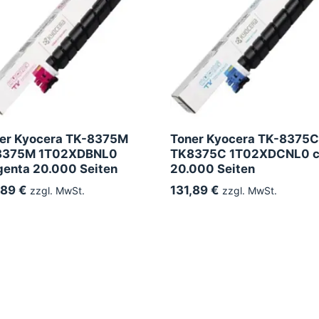
er Kyocera TK-8375M
Toner Kyocera TK-8375C
8375M 1T02XDBNL0
TK8375C 1T02XDCNL0 c
enta 20.000 Seiten
20.000 Seiten
,89 €
131,89 €
zzgl. MwSt.
zzgl. MwSt.