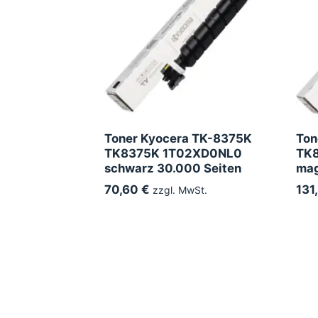
Toner Kyocera TK-8375K
Ton
TK8375K 1T02XD0NL0
TK
schwarz 30.000 Seiten
mag
70,60 €
131
zzgl. MwSt.