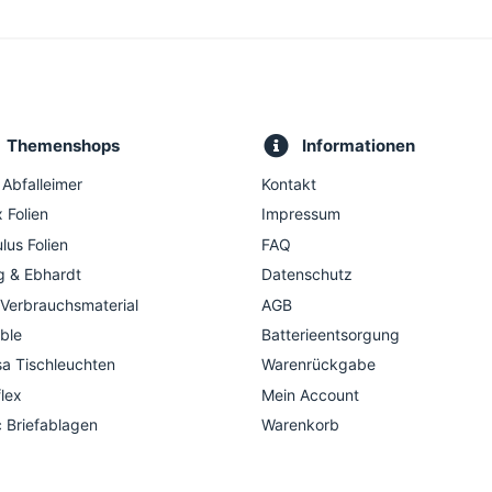
Themenshops
Informationen
 Abfalleimer
Kontakt
 Folien
Impressum
lus Folien
FAQ
g & Ebhardt
Datenschutz
 Verbrauchsmaterial
AGB
ble
Batterieentsorgung
a Tischleuchten
Warenrückgabe
flex
Mein Account
c Briefablagen
Warenkorb