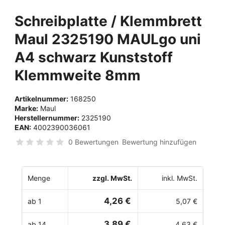
Schreibplatte / Klemmbrett
Maul 2325190 MAULgo uni
A4 schwarz Kunststoff
Klemmweite 8mm
Artikelnummer:
168250
Marke:
Maul
Herstellernummer:
2325190
EAN:
4002390036061
0 Bewertungen
Bewertung hinzufügen
Menge
zzgl. MwSt.
inkl. MwSt.
4,26 €
ab 1
5,07 €
3,89 €
ab 14
4,63 €