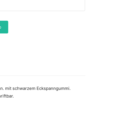
b
pan. mit schwarzem Eckspanngummi.
riftbar.