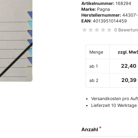
Artikelnummer:
168294
Marke:
Pagna
Herstellernummer:
44307-
EAN:
4013951014459
0 Bewertun
Menge
zzgl. MwS
22,40
ab 1
20,39
ab 2
Versandkosten pro Auft
Lieferzeit 10 Werktage
Anzahl