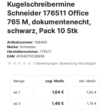
Kugelschreibermine
Schneider 176511 Office
765 M, dokumentenecht,
schwarz, Pack 10 Stk
Artikelnummer:
168400
Marke:
Schneider
Herstellernummer:
176511
EAN:
4004675038906
0 Bewertungen
Bewertung hinzufügen
Menge
zzgl. MwSt.
inkl. MwSt.
1,64 €
ab 1
1,95 €
1,46 €
ab 5
1,74 €