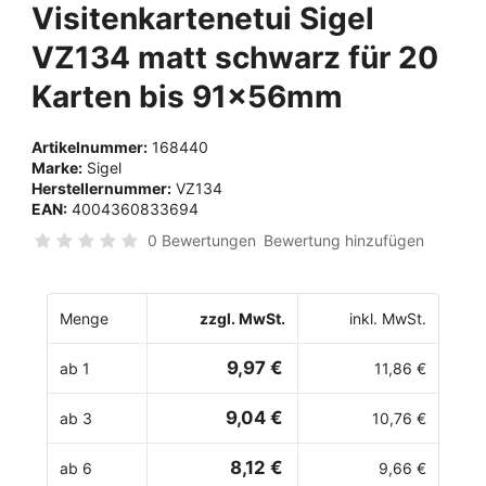
Visitenkartenetui Sigel
VZ134 matt schwarz für 20
Karten bis 91x56mm
Artikelnummer:
168440
Marke:
Sigel
Herstellernummer:
VZ134
EAN:
4004360833694
0 Bewertungen
Bewertung hinzufügen
Menge
zzgl. MwSt.
inkl. MwSt.
9,97 €
ab 1
11,86 €
9,04 €
ab 3
10,76 €
8,12 €
ab 6
9,66 €