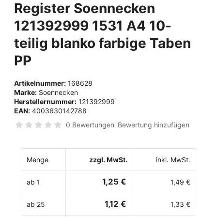
Register Soennecken
121392999 1531 A4 10-
teilig blanko farbige Taben
PP
Artikelnummer:
168628
Marke:
Soennecken
Herstellernummer:
121392999
EAN:
4003630142788
0 Bewertungen
Bewertung hinzufügen
Menge
zzgl. MwSt.
inkl. MwSt.
1,25 €
ab 1
1,49 €
1,12 €
ab 25
1,33 €