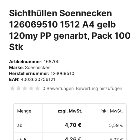
Sichthüllen Soennecken
126069510 1512 A4 gelb
120my PP genarbt, Pack 100
Stk
Artikelnummer:
168700
Marke:
Soennecken
Herstellernummer:
126069510
EAN:
4003630756121
0 Bewertungen
Bewertung hinzufügen
Menge
zzgl. MwSt.
inkl. MwSt.
4,70 €
ab 1
5,59 €
4,26 €
ab 5
5,07 €