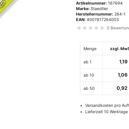
Artikelnummer:
167694
Marke:
Staedtler
Herstellernummer:
264-1
EAN:
4007817264003
0 Bewertun
Menge
zzgl. MwS
1,19
ab 1
1,06
ab 10
0,92
ab 50
Versandkosten pro Auft
Lieferzeit 10 Werktage