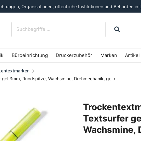
htungen, Organisationen, öffentliche Institutionen und Behörden in 
ik
Büroeinrichtung
Druckerzubehör
Marken
Artikel
kentextmarker
er gel 3mm, Rundspitze, Wachsmine, Drehmechanik, gelb
Trockentextm
Textsurfer g
Wachsmine, 