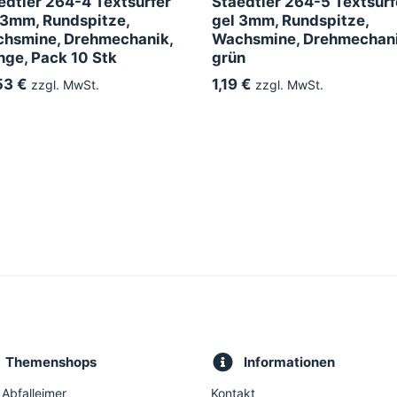
edtler 264-4 Textsurfer
Staedtler 264-5 Textsurf
 3mm, Rundspitze,
gel 3mm, Rundspitze,
hsmine, Drehmechanik,
Wachsmine, Drehmechani
nge, Pack 10 Stk
grün
53 €
1,19 €
zzgl. MwSt.
zzgl. MwSt.
Themenshops
Informationen
 Abfalleimer
Kontakt