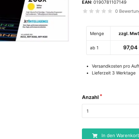
EAN:
0190781107149
0 Bewertun
Menge
zzgl. MwS
97,04
ab 1
Versandkosten pro Auft
Lieferzeit 3 Werktage
Anzahl
In den Warenkor