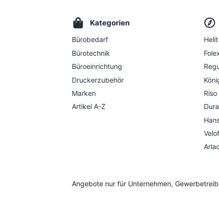
Kategorien
Bürobedarf
Helit
Bürotechnik
Folex
Büroeinrichtung
Regu
Druckerzubehör
Köni
Marken
Riso
Artikel A-Z
Dura
Hans
Velo
Arla
Angebote nur für Unternehmen, Gewerbetreiben