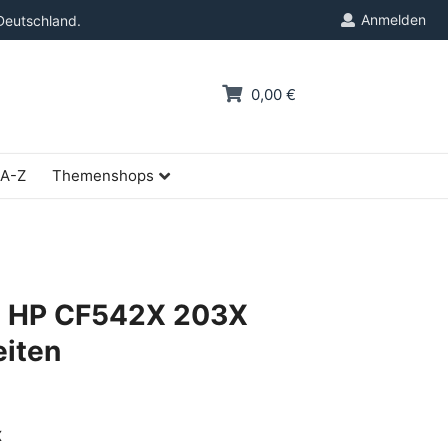
Anmelden
Deutschland.
0,00 €
 A-Z
Themenshops
e HP CF542X 203X
eiten
X