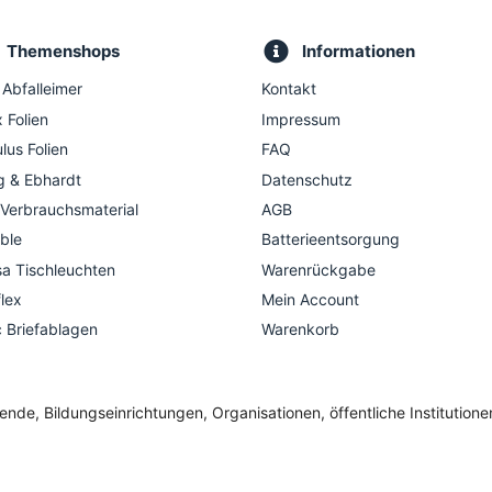
Themenshops
Informationen
 Abfalleimer
Kontakt
 Folien
Impressum
lus Folien
FAQ
g & Ebhardt
Datenschutz
 Verbrauchsmaterial
AGB
ble
Batterieentsorgung
a Tischleuchten
Warenrückgabe
flex
Mein Account
c Briefablagen
Warenkorb
de, Bildungseinrichtungen, Organisationen, öffentliche Institution