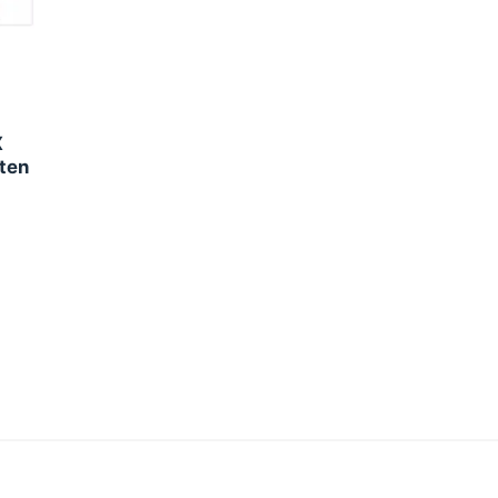
X
ten