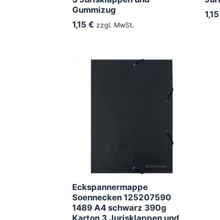
Gummizug
1,15
1,15 €
zzgl. MwSt.
Eckspannermappe
Soennecken 125207590
1489 A4 schwarz 390g
Karton 3 Jurisklappen und