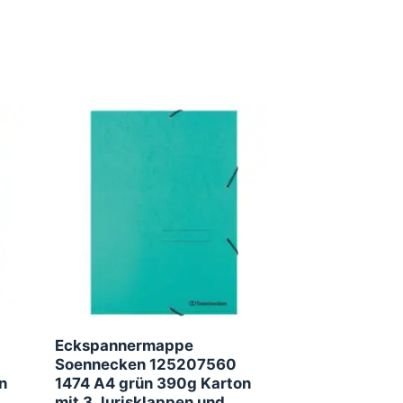
Eckspannermappe
Soennecken 125207560
n
1474 A4 grün 390g Karton
mit 3 Jurisklappen und