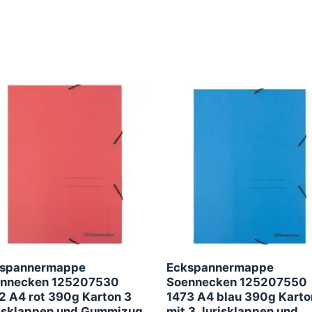
spannermappe
Eckspannermappe
nnecken 125207530
Soennecken 125207550
2 A4 rot 390g Karton 3
1473 A4 blau 390g Karto
isklappen und Gummizug
mit 3 Jurisklappen und