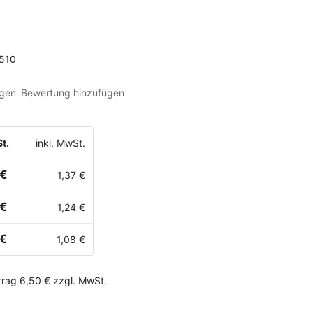
510
gen
Bewertung hinzufügen
t.
inkl. MwSt.
 €
1,37 €
 €
1,24 €
 €
1,08 €
rag 6,50 € zzgl. MwSt.