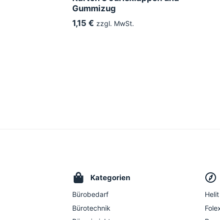
Gummizug
1,15 €
zzgl. MwSt.
Kategorien
Bürobedarf
Helit
Bürotechnik
Folex