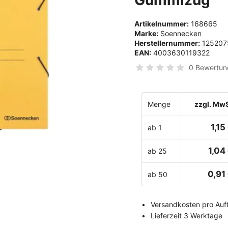
Artikelnummer:
168665
Marke:
Soennecken
Herstellernummer:
125207
EAN:
4003630119322
0 Bewertun
Menge
zzgl. MwS
1,15
ab 1
1,04
ab 25
0,91
ab 50
Versandkosten pro Auft
Lieferzeit 3 Werktage