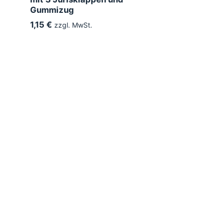
Gummizug
1,15 €
zzgl. MwSt.