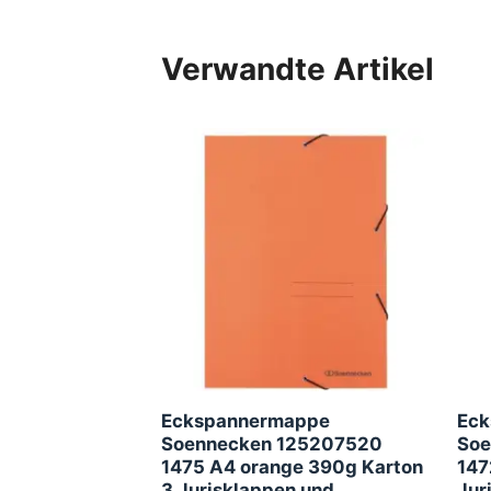
Verwandte Artikel
Eckspannermappe
Eck
Soennecken 125207520
Soe
1475 A4 orange 390g Karton
147
3 Jurisklappen und
Jur