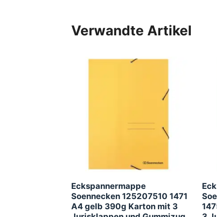
Verwandte Artikel
Eckspannermappe
Eck
Soennecken 125207510 1471
Soe
A4 gelb 390g Karton mit 3
147
Jurisklappen und Gummizug
3 J