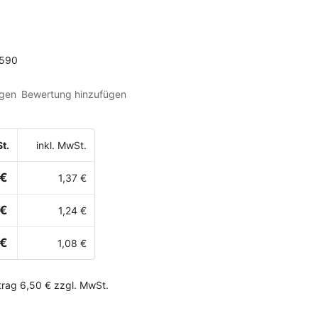
590
gen
Bewertung hinzufügen
t.
inkl. MwSt.
 €
1,37 €
 €
1,24 €
 €
1,08 €
rag 6,50 € zzgl. MwSt.