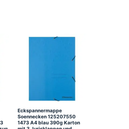
Eckspannermappe
Soennecken 125207550
 3
1473 A4 blau 390g Karton
zug
mit 3 Jurisklappen und