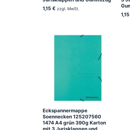
Gu
1,15 €
zzgl. MwSt.
1,15
Eckspannermappe
Soennecken 125207560
1474 A4 grün 390g Karton
mit 3 Jurisklappen und