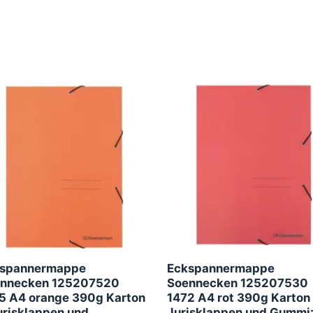
spannermappe
Eckspannermappe
nnecken 125207520
Soennecken 125207530
5 A4 orange 390g Karton
1472 A4 rot 390g Karton
urisklappen und
Jurisklappen und Gummi