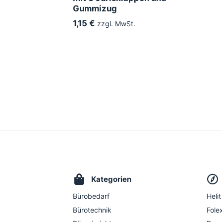
Gummizug
1,15 €
zzgl. MwSt.
Kategorien
Bürobedarf
Helit
Bürotechnik
Folex