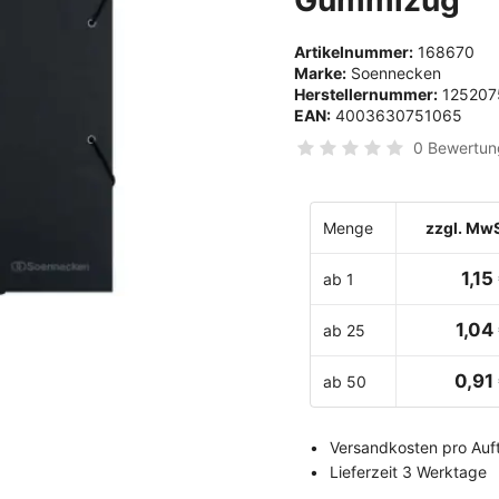
Artikelnummer:
168670
Marke:
Soennecken
Herstellernummer:
125207
EAN:
4003630751065
0 Bewertun
Menge
zzgl. MwS
1,15
ab 1
1,04
ab 25
0,91
ab 50
Versandkosten pro Auft
Lieferzeit 3 Werktage