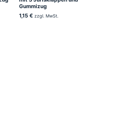
Gummizug
1,15 €
zzgl. MwSt.