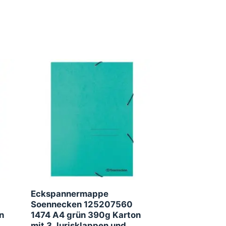
Eckspannermappe
Soennecken 125207560
n
1474 A4 grün 390g Karton
mit 3 Jurisklappen und