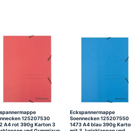
spannermappe
Eckspannermappe
nnecken 125207530
Soennecken 125207550
2 A4 rot 390g Karton 3
1473 A4 blau 390g Karto
isklappen und Gummizug
mit 3 Jurisklappen und