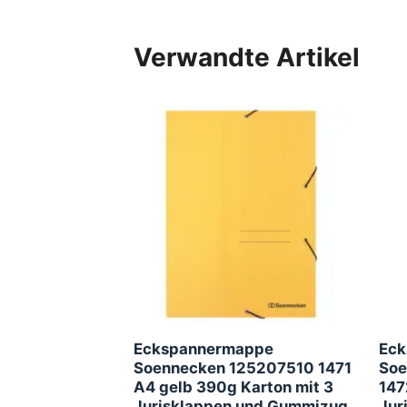
Verwandte Artikel
Eckspannermappe
Eck
Soennecken 125207510 1471
Soe
A4 gelb 390g Karton mit 3
147
Jurisklappen und Gummizug
Jur