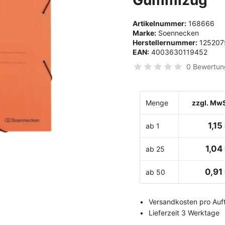
Artikelnummer:
168666
Marke:
Soennecken
Herstellernummer:
125207
EAN:
4003630119452
0 Bewertun
Menge
zzgl. MwS
1,15
ab 1
1,04
ab 25
0,91
ab 50
Versandkosten pro Auft
Lieferzeit 3 Werktage