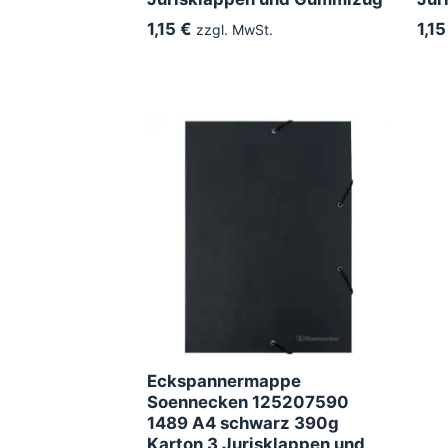
1,15 €
1,15
zzgl. MwSt.
Eckspannermappe
Soennecken 125207590
1489 A4 schwarz 390g
Karton 3 Jurisklappen und