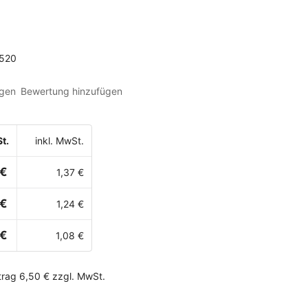
520
gen
Bewertung hinzufügen
t.
inkl. MwSt.
 €
1,37 €
 €
1,24 €
 €
1,08 €
rag 6,50 € zzgl. MwSt.