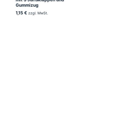
Gummizug
1,15 €
zzgl. MwSt.