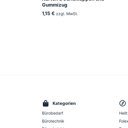
Gummizug
1,15 €
zzgl. MwSt.
Kategorien
Bürobedarf
Helit
Bürotechnik
Folex